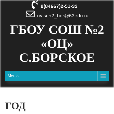
Skip
8(84667)2-51-33
to
content
uv.sch2_bor@63edu.ru
ГБОУ СОШ №2
«ОЦ»
С.БОРСКОЕ
Меню
ГОД