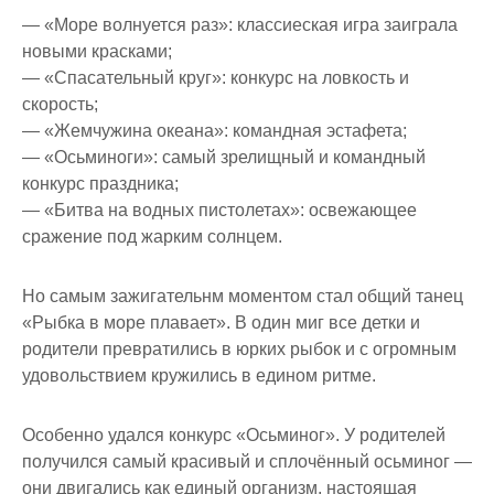
— «Море волнуется раз»: классиеская игра заиграла
новыми красками;
— «Спасательный круг»: конкурс на ловкость и
скорость;
— «Жемчужина океана»: командная эстафета;
— «Осьминоги»: самый зрелищный и командный
конкурс праздника;
— «Битва на водных пистолетах»: освежающее
сражение под жарким солнцем.
Но самым зажигательнм моментом стал общий танец
«Рыбка в море плавает». В один миг все детки и
родители превратились в юрких рыбок и с огромным
удовольствием кружились в едином ритме.
Особенно удался конкурс «Осьминог». У родителей
получился самый красивый и сплочённый осьминог —
они двигались как единый организм, настоящая