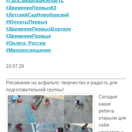
#ГДОСамарскаяОбласть
#ДвижениеПервых63
#ДетскийСадНовоборский
#ЮннатыПервых
#ДвижениеПервыхБорское
#ДвижениеПервые
#Орлята_России
#Минпросвещения
10.07.26
Рисование на асфальте: творчество и радость для
подготовительной группы!
Сегодня
наши
ребята
открыли для
себя