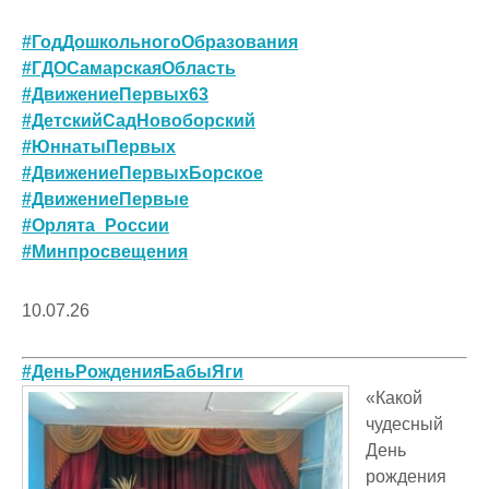
#ГодДошкольногоОбразования
#ГДОСамарскаяОбласть
#ДвижениеПервых63
#ДетскийСадНовоборский
#ЮннатыПервых
#ДвижениеПервыхБорское
#ДвижениеПервые
#Орлята_России
#Минпросвещения
10.07.26
#ДеньРожденияБабыЯги
«Какой
чудесный
День
рождения