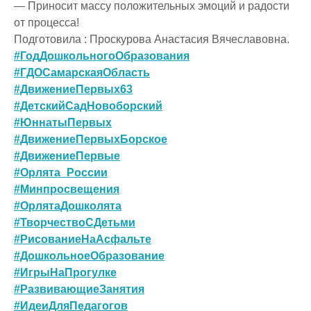
— Приносит массу положительных эмоций и радости
от процесса!
Подготовила : Проскурова Анастасия Вячеславовна.
#ГодДошкольногоОбразования
#ГДОСамарскаяОбласть
#ДвижениеПервых63
#ДетскийСадНовоборский
#ЮннатыПервых
#ДвижениеПервыхБорское
#ДвижениеПервые
#Орлята_России
#Минпросвещения
#ОрлятаДошколята
#ТворчествоСДетьми
#РисованиеНаАсфальте
#ДошкольноеОбразование
#ИгрыНаПрогулке
#РазвивающиеЗанятия
#ИдеиДляПедагогов