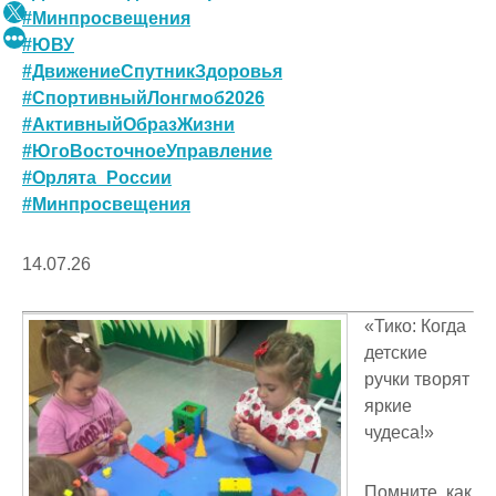
#Минпросвещения
#ЮВУ
#ДвижениеСпутникЗдоровья
#СпортивныйЛонгмоб2026
#АктивныйОбразЖизни
#ЮгоВосточноеУправление
#Орлята_России
#Минпросвещения
14.07.26
«Тико: Когда
детские
ручки творят
яркие
чудеса!»
Помните, как