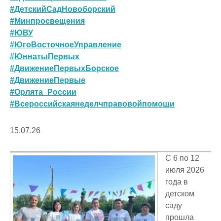
#ДетскийСадНовоборский
#Минпросвещения
#ЮВУ
#ЮгоВосточноеУправление
#ЮннатыПервых
#ДвижениеПервыхБорское
#ДвижениеПервые
#Орлята_России
#Всероссийскаянеделчправовойпомощи
15.07.26
С 6 по 12
июля 2026
года в
детском
саду
прошла