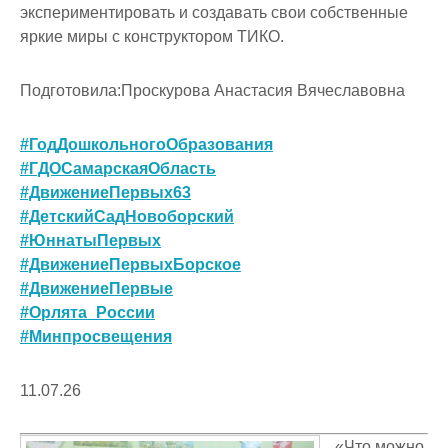
экспериментировать и создавать свои собственные
яркие миры с конструктором ТИКО.
Подготовила:Проскурова Анастасия Вячеславовна
#ГодДошкольногоОбразования
#ГДОСамарскаяОбласть
#ДвижениеПервых63
#ДетскийСадНовоборский
#ЮннатыПервых
#ДвижениеПервыхБорское
#ДвижениеПервые
#Орлята_России
#Минпросвещения
11.07.26
«Что можно,