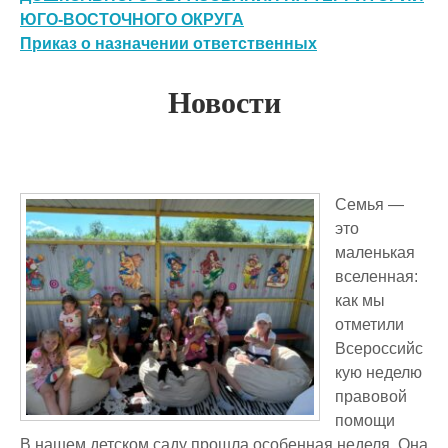
ЮГО-ВОСТОЧНОГО ОКРУГА
Приказ о назначении ответственных
Новости
Семья —
это
маленькая
вселенная:
как мы
отметили
Всероссийс
кую неделю
правовой
помощи
В нашем детском саду прошла особенная неделя. Она