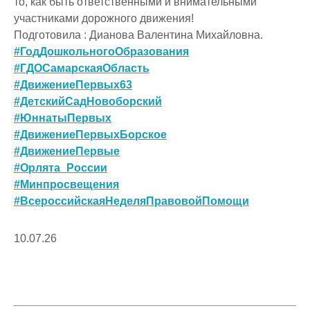
то, как быть ответственными и внимательными
участниками дорожного движения!
Подготовила : Дианова Валентина Михайловна.
#ГодДошкольногоОбразования
#ГДОСамарскаяОбласть
#ДвижениеПервых63
#ДетскийСадНовоборский
#ЮннатыПервых
#ДвижениеПервыхБорское
#ДвижениеПервые
#Орлята_России
#Минпросвещения
#ВсероссийскаяНеделяПравовойПомощи
10.07.26