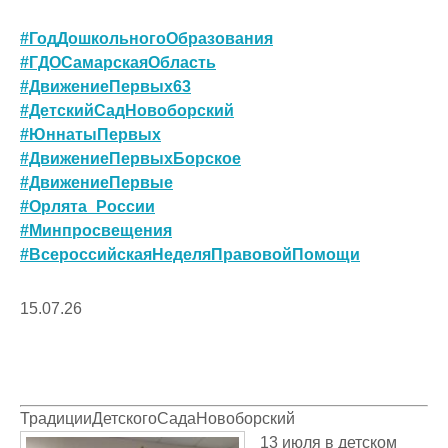
#ГодДошкольногоОбразования
#ГДОСамарскаяОбласть
#ДвижениеПервых63
#ДетскийСадНовоборский
#ЮннатыПервых
#ДвижениеПервыхБорское
#ДвижениеПервые
#Орлята_России
#Минпросвещения
#ВсероссийскаяНеделяПравовойПомощи
15.07.26
ТрадицииДетскогоСадаНовоборский
13 июля в детском