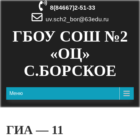
Skip
8(84667)2-51-33
to
content
uv.sch2_bor@63edu.ru
ГБОУ СОШ №2
«ОЦ»
С.БОРСКОЕ
Меню
ГИА — 11