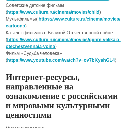
Советские детские фильмы
(
https://www.culture.ru/cinema/movies/child
)
Мультфильмы(
https://www.culture.ru/cinema/movies/
cartoons
)
Каталог фильмов о Великой Отечественной войне
(
https://www.culture.ru/cinema/movies/genre-velikaia-
otechestvennaia-voina
)
Фильм «Судьба человека»
(
https://www.youtube.com/watch?v=ov7bKyahGL4
)
Интернет-ресурсы,
направленные на
ознакомление с российскими
и мировыми культурными
ценностями