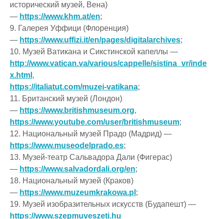
исторический музей, Вена)
—
https://www.khm.at/en
;
9. Галерея Уффици (Флоренция)
—
https://www.uffizi.it/en/pages/digitalarchives
;
10. Музей Ватикана и Сикстинской капеллы —
http://www.vatican.va/various/cappelle/sistina_vr/inde
x.html
,
https://italiatut.com/muzei-vatikana
;
11. Британский музей (Лондон)
—
https://www.britishmuseum.org
,
https://www.youtube.com/user/britishmuseum
;
12. Национальный музей Прадо (Мадрид) —
https://www.museodelprado.es
;
13. Музей-театр Сальвадора Дали (Фигерас)
—
https://www.salvadordali.org/en
;
18. Национальный музей (Краков)
—
https://www.muzeumkrakowa.pl
;
19. Музей изобразительных искусств (Будапешт) —
https://www.szepmuveszeti.hu