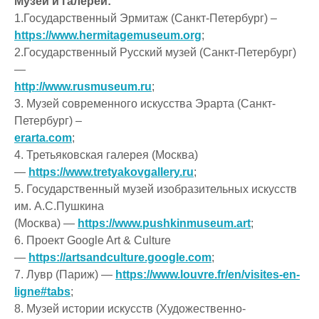
Музеи и галереи:
1.Государственный Эрмитаж (Санкт-Петербург) –
https://www.hermitagemuseum.org
;
2.Государственный Русский музей (Санкт-Петербург)
—
http://www.rusmuseum.ru
;
3. Музей современного искусства Эрарта (Санкт-
Петербург) –
erarta.com
;
4. Третьяковская галерея (Москва)
—
https://www.tretyakovgallery.ru
;
5. Государственный музей изобразительных искусств
им. А.С.Пушкина
(Москва) —
https://www.pushkinmuseum.art
;
6. Проект Google Art & Culture
—
https://artsandculture.google.com
;
7. Лувр (Париж) —
https://www.louvre.fr/en/visites-en-
ligne#tabs
;
8. Музей истории искусств (Художественно-