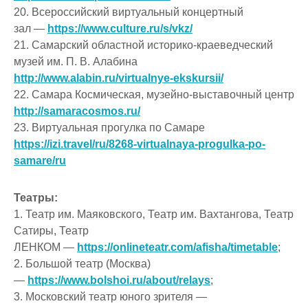
20. Всероссийский виртуальный концертный
зал —
https://www.culture.ru/s/vkz/
21. Самарский областной историко-краеведческий
музей им. П. В. Алабина
http://www.alabin.ru/virtualnye-ekskursii/
22. Самара Космическая, музейно-выставочный центр
http://samaracosmos.ru/
23. Виртуальная прогулка по Самаре
https://izi.travel/ru/8268-virtualnaya-progulka-po-
samare/ru
Театры:
1. Театр им. Маяковского, Театр им. Вахтангова, Театр
Сатиры, Театр
ЛЕНКОМ —
https://onlineteatr.com/afisha/timetable
;
2. Большой театр (Москва)
—
https://www.bolshoi.ru/about/relays
;
3. Московский театр юного зрителя —