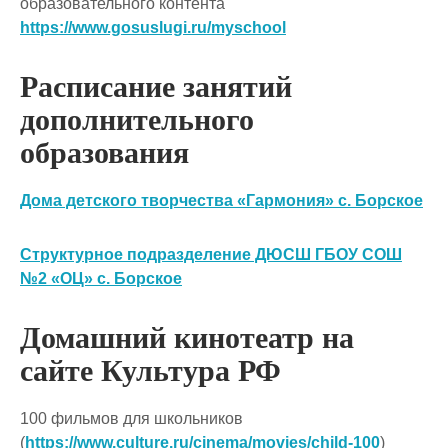
образовательного контента
https://www.gosuslugi.ru/myschool
Расписание занятий
дополнительного
образования
Дома детского творчества «Гармония» с. Борское
Структурное подразделение ДЮСШ ГБОУ СОШ
№2 «ОЦ» с. Борское
Домашний кинотеатр на
сайте Культура РФ
100 фильмов для школьников
(
https://www.culture.ru/cinema/movies/child-100
)