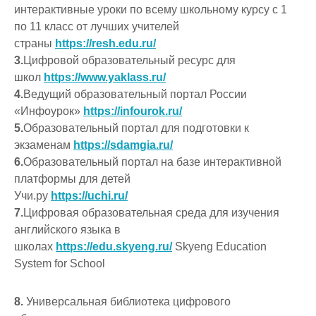
интерактивные уроки по всему школьному курсу с 1
по 11 класс от лучших учителей
страны
https://resh.edu.ru/
3.
Цифровой образовательный ресурс для
школ
https://www.yaklass.ru/
4.
Ведущий образовательный портал России
«Инфоурок»
https://infourok.ru/
5.
Образовательный портал для подготовки к
экзаменам
https://sdamgia.ru/
6.
Образовательный портал на базе интерактивной
платформы для детей
Учи.ру
https://uchi.ru/
7.
Цифровая образовательная среда для изучения
английского языка в
школах
https://edu.skyeng.ru/
Skyeng Education
System for School
8.
Универсальная библиотека цифрового