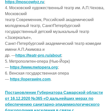
https://moscowtyz.ru
;
4. Московский художественный театр им. А.П.Чехова,
Московский
театр Современник, Российский академический
молодежный театр, СанктПетербургский
государственный детский музыкальный театр
«Зазеркалье»,
Санкт-Петербургский академический театр комедии
имени А.П.Акимова и
др. —
https://teatr-pro.ru/about
;
5. Метрополитен-опера (Нью-Йорк)
—
https://www.metopera.org
;
6. Венская государственная опера
—
https://operawire.com
.
Постановление Губернатора Самарской области
от 16.12.2020 №365 «О дальнейших мерах по
обеспечению санитарно-эпидемиологического
благополучия населения в связи с