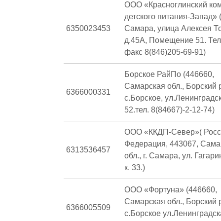
ООО «Красноглинский ко
детского питания-Запад» (
6350023453
Самара, улица Алексея То
д.45А, Помещение 51. Те
факс 8(846)205-69-91)
Борское РайПо (446660,
Самарская обл., Борский р
6366000331
с.Борское, ул.Ленинградс
52.тел. 8(84667)-2-12-74)
ООО «ККДП-Север»( Росс
Федерация, 443067, Сама
6313536457
обл., г. Самара, ул. Гагарин
к. 33.)
ООО «Фортуна» (446660,
Самарская обл., Борский р
6366005509
с.Борское ул.Ленинградска