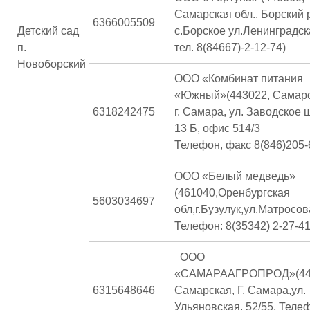
Самарская обл., Борский р
6366005509
Детский сад
с.Борское ул.Ленинградска
п.
тел. 8(84667)-2-12-74)
Новоборский
ООО «Комбинат питания
«Южный»(443022, Самарск
6318242475
г. Самара, ул. Заводское ш
13 Б, офис 514/3
Телефон, факс 8(846)205-
ООО «Белый медведь»
(461040,Оренбургская
5603034697
обл,г.Бузулук,ул.Матросов
Телефон: 8(35342) 2-27-41
ООО
«САМАРААГРОПРОД»(443
6315648646
Самарская, Г. Самара,ул.
Ульяновская, 52/55, Теле