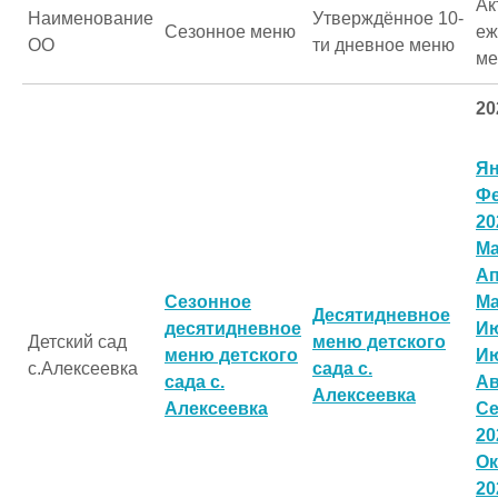
Ак
Наименование
Утверждённое 10-
Сезонное меню
еж
ОО
ти дневное меню
м
20
Ян
Ф
20
Ма
Ап
Сезонное
Ма
Десятидневное
десятидневное
Ию
Детский сад
меню детского
меню детского
Ию
с.Алексеевка
сада с.
сада с.
Ав
Алексеевка
Алексеевка
Се
20
Ок
20