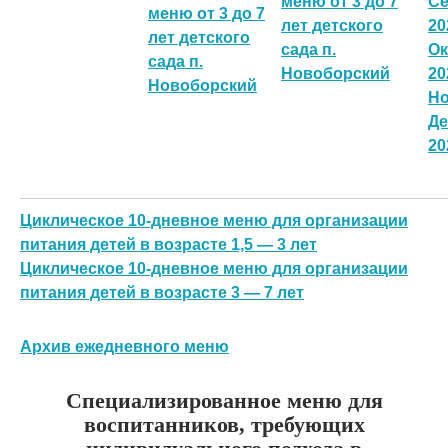
меню от 3 до 7
Се
меню от 3 до 7
лет детского
20
лет детского
сада п.
Ок
сада п.
Новоборский
20
Новоборский
Но
Де
20
Циклическое 10-дневное меню для организации
питания детей в возрасте 1,5 — 3 лет
Циклическое 10-дневное меню для организации
питания детей в возрасте 3 — 7 лет
Архив ежедневного меню
Специализированное меню для
воспитанников, требующих