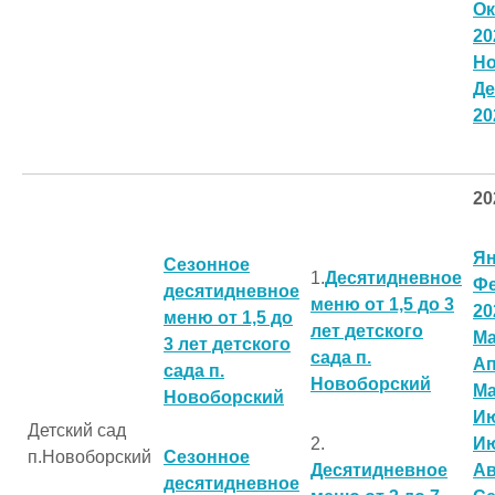
Ок
20
Но
Де
20
20
Ян
Сезонное
1.
Десятидневное
Ф
десятидневное
меню от 1,5 до 3
20
меню от 1,5 до
лет детского
Ма
3 лет детского
сада п.
Ап
сада п.
Новоборский
Ма
Новоборский
Ию
Детский сад
2.
Ию
п.Новоборский
Сезонное
Десятидневное
Ав
десятидневное