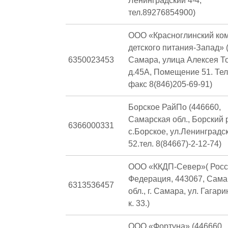
Ленинградский 4-4,
тел.89276854900)
ООО «Красноглинский ко
детского питания-Запад» (
6350023453
Самара, улица Алексея То
д.45А, Помещение 51. Те
факс 8(846)205-69-91)
Борское РайПо (446660,
Самарская обл., Борский р
6366000331
с.Борское, ул.Ленинградс
52.тел. 8(84667)-2-12-74)
ООО «ККДП-Север»( Росс
Федерация, 443067, Сама
6313536457
обл., г. Самара, ул. Гагарин
к. 33.)
ООО «Фортуна» (446660,