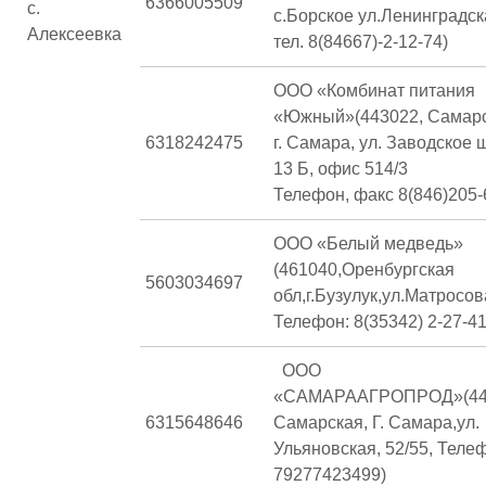
6366005509
с.
с.Борское ул.Ленинградска
Алексеевка
тел. 8(84667)-2-12-74)
ООО «Комбинат питания
«Южный»(443022, Самарск
6318242475
г. Самара, ул. Заводское ш
13 Б, офис 514/3
Телефон, факс 8(846)205-
ООО «Белый медведь»
(461040,Оренбургская
5603034697
обл,г.Бузулук,ул.Матросов
Телефон: 8(35342) 2-27-41
ООО
«САМАРААГРОПРОД»(443
6315648646
Самарская, Г. Самара,ул.
Ульяновская, 52/55, Теле
79277423499)