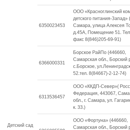
ООО «Красноглинский ко
детского питания-Запад» (
6350023453
Самара, улица Алексея То
д.45А, Помещение 51. Те
факс 8(846)205-69-91)
Борское РайПо (446660,
Самарская обл., Борский р
6366000331
с.Борское, ул.Ленинградс
52.тел. 8(84667)-2-12-74)
ООО «ККДП-Север»( Росс
Федерация, 443067, Сама
6313536457
обл., г. Самара, ул. Гагарин
к. 33.)
ООО «Фортуна» (446660,
Детский сад
Самарская обл., Борский р