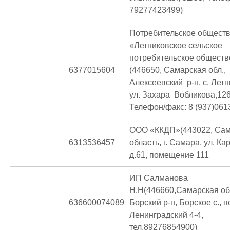
79277423499)
Потребительское общест
«Летниковское сельское
потребительское обществ
6377015604
(446650, Самарская обл.,
Алексеевский р-н, с. Лет
ул. Захара Вобликова,12
Телефон/факс: 8 (937)061
ООО «ККДП»(443022, Сам
6313536457
область, г. Самара, ул. К
д.61, помещение 111
ИП Салманова
Н.Н(446660,Самарская обл
636600074089
Борский р-н, Борское с., п
Ленинградский 4-4,
тел.89276854900)