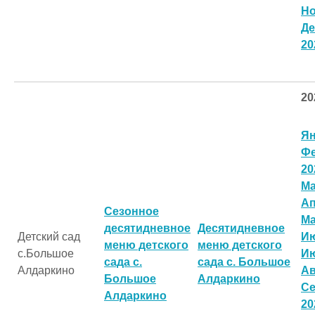
Но
Де
20
20
Ян
Ф
20
Ма
Ап
Сезонное
Ма
десятидневное
Десятидневное
Детский сад
Ию
меню детского
меню детского
с.Большое
Ию
сада с.
сада с. Большое
Алдаркино
Ав
Большое
Алдаркино
Се
Алдаркино
20