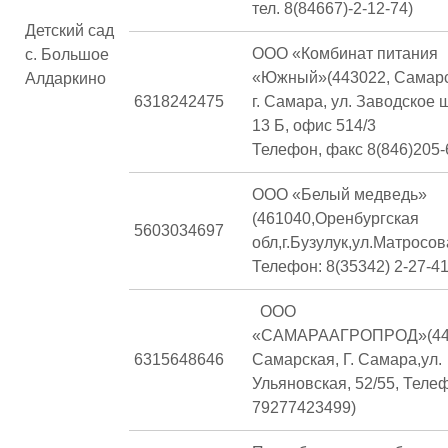
тел. 8(84667)-2-12-74)
Детский сад
ООО «Комбинат питания
с. Большое
«Южный»(443022, Самарск
Алдаркино
6318242475
г. Самара, ул. Заводское ш
13 Б, офис 514/3
Телефон, факс 8(846)205-
ООО «Белый медведь»
(461040,Оренбургская
5603034697
обл,г.Бузулук,ул.Матросов
Телефон: 8(35342) 2-27-41
ООО
«САМАРААГРОПРОД»(443
6315648646
Самарская, Г. Самара,ул.
Ульяновская, 52/55, Теле
79277423499)