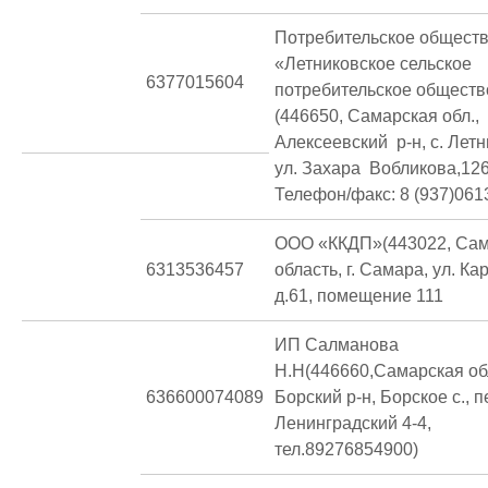
Потребительское общест
«Летниковское сельское
6377015604
потребительское обществ
(446650, Самарская обл.,
Алексеевский р-н, с. Лет
ул. Захара Вобликова,12
Телефон/факс: 8 (937)061
ООО «ККДП»(443022, Сам
6313536457
область, г. Самара, ул. К
д.61, помещение 111
ИП Салманова
Н.Н(446660,Самарская обл
636600074089
Борский р-н, Борское с., п
Ленинградский 4-4,
тел.89276854900)