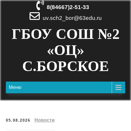
Skip
8(84667)2-51-33
to
content
uv.sch2_bor@63edu.ru
ГБОУ СОШ №2
«ОЦ»
С.БОРСКОЕ
Меню
Новости
05.08.2026