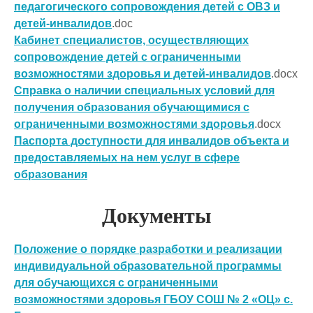
педагогического сопровождения детей с ОВЗ и
детей-инвалидов
.doc
Кабинет специалистов, осуществляющих
сопровождение детей с ограниченными
возможностями здоровья и детей-инвалидов
.docx
Справка о наличии специальных условий для
получения образования обучающимися с
ограниченными возможностями здоровья
.docx
Паспорта доступности для инвалидов объекта и
предоставляемых на нем услуг в сфере
образования
Документы
Положение о порядке разработки и реализации
индивидуальной образовательной программы
для обучающихся с ограниченными
возможностями здоровья ГБОУ СОШ № 2 «ОЦ» с.