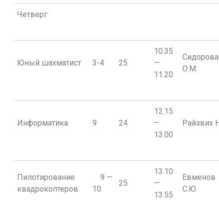
Четверг
10.35
Сидорова
Юный шахматист
3-4
25
—
О.М.
11.20
12.15
Информатика
9
24
–
Райзвих Н
13.00
13.10
Пилотирование
9 —
Евменов
25
—
квадрокоптеров
10
С.Ю.
13.55