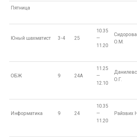
Пятница
10.35
Сидорова
Юный шахматист
3-4
25
—
О.М.
11.20
11.25
Данилевс
ОБЖ
9
24A
—
О.Г.
12.10
10.35
Информатика
9
24
—
Райзвих Н
11.20