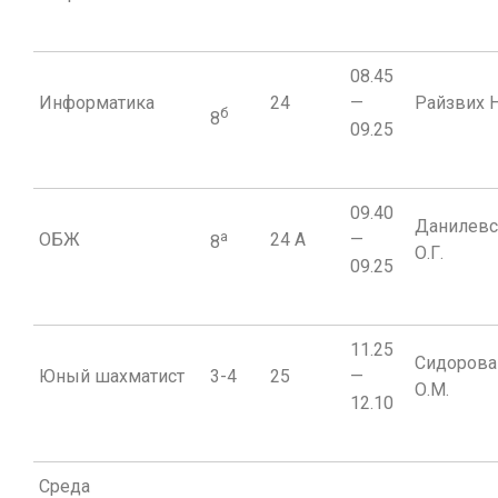
08.45
Информатика
24
—
Райзвих Н
б
8
09.25
09.40
Данилевс
а
ОБЖ
24 A
—
8
О.Г.
09.25
11.25
Сидорова
Юный шахматист
3-4
25
—
О.М.
12.10
Среда