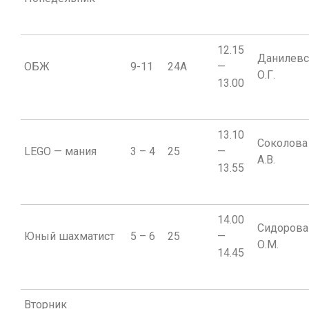
12.15
Данилевс
ОБЖ
9-11
24A
—
О.Г.
13.00
13.10
Соколова
LEGO — мания
3 – 4
25
—
А.В.
13.55
14.00
Сидорова
Юный шахматист
5 – 6
25
—
О.М.
14.45
Вторник