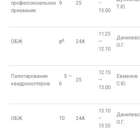
профессиональное
9
25
–
Т.Ю.
призвание
13.00
11.25
Данилевс
б
ОБЖ
24A
—
8
О.Г.
12.10
12.15
Пилотирование
5 —
Евменов
25
—
квадрокоптеров
6
С.Ю.
13.00
13.10
Данилевс
ОБЖ
10
24A
–
О.Г.
13.55