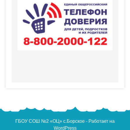
ГБОУ СОШ №2 «ОЦ» с.Борское - Работает на
WordPress