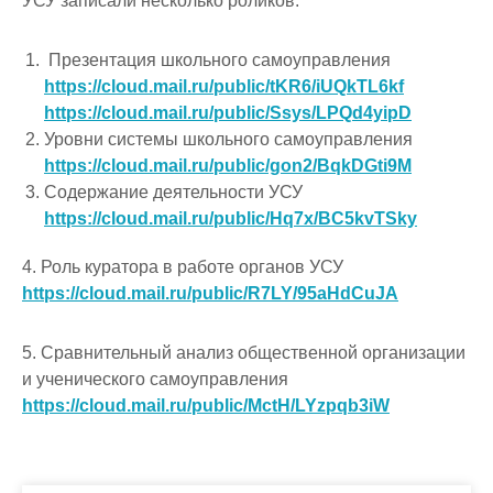
УСУ записали несколько роликов:
Презентация школьного самоуправления
https://cloud.mail.ru/public/tKR6/iUQkTL6kf
https://cloud.mail.ru/public/Ssys/LPQd4yipD
Уровни системы школьного самоуправления
https://cloud.mail.ru/public/gon2/BqkDGti9M
Содержание деятельности УСУ
https://cloud.mail.ru/public/Hq7x/BC5kvTSky
4. Роль куратора в работе органов УСУ
https://cloud.mail.ru/public/R7LY/95aHdCuJA
5. Сравнительный анализ общественной организации
и ученического самоуправления
https://cloud.mail.ru/public/MctH/LYzpqb3iW